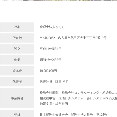
社名
税理士法人さくら
所在地
〒456-0062 名古屋市熱田区大宝三丁目9番10号
設立
平成14年5月1日
創業
昭和46年2月9日
資本金
10,000,000円
代表者
代表社員 陣田 裕司
税務会計顧問・税務会計コンサルティング・相続税コ
事業内容
相続税申告・原価計算システム・会計システム構築支
融資支援・経営計画
登録
日本税理士会連合会 税理士法人番号 第125号